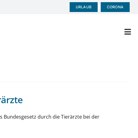
URLAUB
CORONA
Tog
Nav
HOME
PRAXIS
LEISTUNGEN
ärzte
KONTAKT
s Bundesgesetz durch die Tierärzte bei der
KOOPERATIONEN