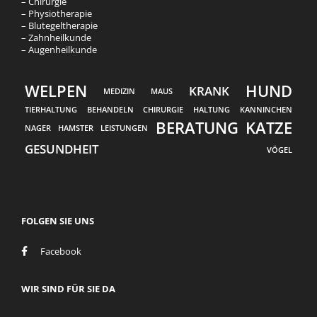
–
Chirurgie
–
Physiotherapie
–
Blutegeltherapie
–
Zahnheilkunde
–
Augenheilkunde
WELPEN
HUND
KRANK
MEDIZIN
MAUS
TIERHALTUNG
BEHANDELN
CHIRURGIE
HALTUNG
KANNINCHEN
BERATUNG
KATZE
NAGER
HAMSTER
LEISTUNGEN
GESUNDHEIT
VÖGEL
FOLGEN SIE UNS
Facebook
WIR SIND FÜR SIE DA