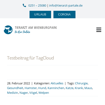
Zum
0251 – 25080
|
info@tierarzt-partale.de
Inhalt
springen
URLAUB
CORONA
Tog
Nav
HOME
Testbeitrag für TagCloud
PRAXIS
LEISTUNGEN
28. Februar 2022
|
Kategorien:
Aktuelles
|
Tags:
Chirurgie
,
Gesundheit
,
Hamster
,
Hund
,
Kanninchen
,
Katze
,
Krank
,
Maus
,
KONTAKT
Medizin
,
Nager
,
Vögel
,
Welpen